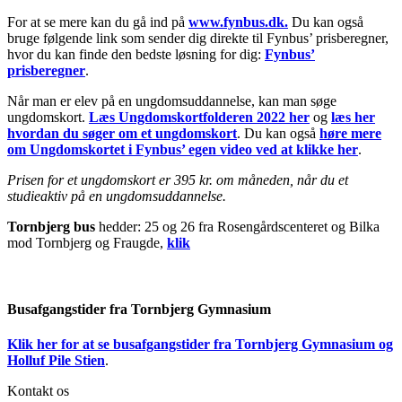
For at se mere kan du gå ind på
www.fynbus.dk.
Du kan også
bruge følgende link som sender dig direkte til Fynbus’ prisberegner,
hvor du kan finde den bedste løsning for dig:
Fynbus’
prisberegner
.
Når man er elev på en ungdomsuddannelse, kan man søge
ungdomskort.
Læs Ungdomskortfolderen 2022 her
og
læs her
hvordan du søger om et ungdomskort
. Du kan også
høre mere
om Ungdomskortet i Fynbus’ egen video ved at klikke her
.
Prisen for et ungdomskort er 395 kr. om måneden, når du et
studieaktiv på en ungdomsuddannelse.
Tornbjerg bus
hedder: 25 og 26 fra Rosengårdscenteret og Bilka
mod Tornbjerg og Fraugde,
klik
Busafgangstider fra Tornbjerg Gymnasium
Klik her for at se busafgangstider fra Tornbjerg Gymnasium og
Holluf Pile Stien
.
Kontakt os