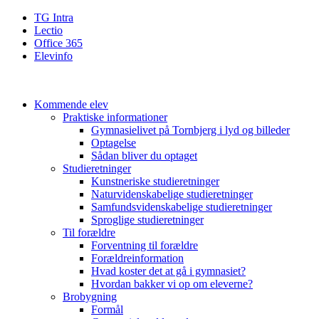
TG Intra
Lectio
Office 365
Elevinfo
Kommende elev
Praktiske informationer
Gymnasielivet på Tornbjerg i lyd og billeder
Optagelse
Sådan bliver du optaget
Studieretninger
Kunstneriske studieretninger
Naturvidenskabelige studieretninger
Samfundsvidenskabelige studieretninger
Sproglige studieretninger
Til forældre
Forventning til forældre
Forældreinformation
Hvad koster det at gå i gymnasiet?
Hvordan bakker vi op om eleverne?
Brobygning
Formål