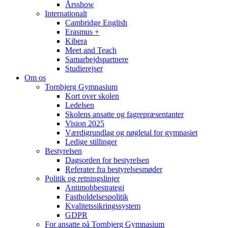
Årsshow
Internationalt
Cambridge English
Erasmus +
Kibera
Meet and Teach
Samarbejdspartnere
Studierejser
Om os
Tornbjerg Gymnasium
Kort over skolen
Ledelsen
Skolens ansatte og fagrepræsentanter
Vision 2025
Værdigrundlag og nøgletal for gymnasiet
Ledige stillinger
Bestyrelsen
Dagsorden for bestyrelsen
Referater fra bestyrelsesmøder
Politik og retningslinjer
Antimobbestrategi
Fastholdelsespolitik
Kvalitetssikringssystem
GDPR
For ansatte på Tornbjerg Gymnasium