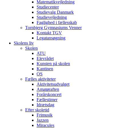
Matematikvejledning
Studiecenter
Studievalg Danmark
Studievejledning
Faglighed i fællesskab
Tornbjerg Gymnasiums Venner
Kontakt TGV
Legatansøgning
Skolens liv
Skolen
ATU
Elevrådet
Kunsten på skolen
Kantinen
OS
Fælles aktiviteter
Aktivitetsudvalget
Amatøraften
Forårskoncert
Fællestimer
Idrætsdag
Efter skoletid
Frimusik
Jazzen
Miracules