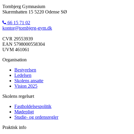
Tornbjerg Gymnasium
Skærmhatten 15 5220 Odense SØ
66 15 71 02
kontor@tornbjerg-gym.dk
CVR 29553939
EAN 5798000558304
UVM 461061
Organisation
Bestyrelsen
Ledelsen
Skolens ansatte
Vision 2025
Skolens regelsæt
Fastholdelsespolitik
Mødepligt
Studie- og ordensregler
Praktisk info