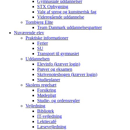
Gymnasiale uddannelser
STX Opbygning
Valg af sprog og kunstnerisk fag
Videregående uddannelse
Tornbjerg Elite
Team Danmark uddannelsespartner
Nuværende elev
Praktiske informationer
Ferier
SU
Transport til gymnasiet
Uddannelsen
Elevinfo (kræver login)
Prøver og eksamen
Skrivenotesbogen (kræver login)
Studieplaner
Skolens regelsæt
Forsikring
Mødepligt
Studie- og ordensregler
Vejledning
Bibliotek
IT-vejledning
Lektiecafé
Læsevejledning