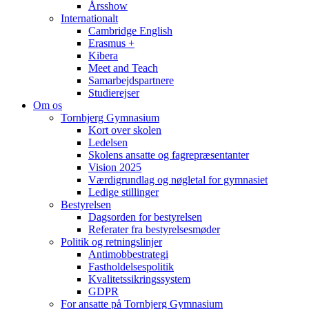
Årsshow
Internationalt
Cambridge English
Erasmus +
Kibera
Meet and Teach
Samarbejdspartnere
Studierejser
Om os
Tornbjerg Gymnasium
Kort over skolen
Ledelsen
Skolens ansatte og fagrepræsentanter
Vision 2025
Værdigrundlag og nøgletal for gymnasiet
Ledige stillinger
Bestyrelsen
Dagsorden for bestyrelsen
Referater fra bestyrelsesmøder
Politik og retningslinjer
Antimobbestrategi
Fastholdelsespolitik
Kvalitetssikringssystem
GDPR
For ansatte på Tornbjerg Gymnasium