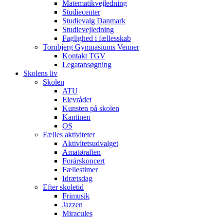
Matematikvejledning
Studiecenter
Studievalg Danmark
Studievejledning
Faglighed i fællesskab
Tornbjerg Gymnasiums Venner
Kontakt TGV
Legatansøgning
Skolens liv
Skolen
ATU
Elevrådet
Kunsten på skolen
Kantinen
OS
Fælles aktiviteter
Aktivitetsudvalget
Amatøraften
Forårskoncert
Fællestimer
Idrætsdag
Efter skoletid
Frimusik
Jazzen
Miracules