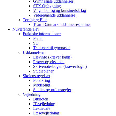
Gymnasiale uddannelser
STX Opbygning
Valg af sprog og kunstnerisk fag
Videregående uddannelse
Tornbjerg Elite
Team Danmark uddannelsespartner
Nuværende elev
Praktiske informationer
Ferier
SU
Transport til gymnasiet
Uddannelsen
Elevinfo (kræver login)
Prøver og eksamen
Skrivenotesbogen (kræver login)
Studieplaner
Skolens regelsæt
Forsikring
Mødepligt
Studie- og ordensregler
Vejledning
Bibliotek
IT-vejledning
Lektiecafé
Læsevejledning