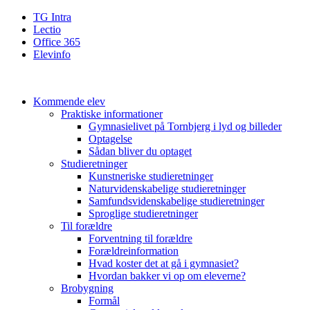
TG Intra
Lectio
Office 365
Elevinfo
Kommende elev
Praktiske informationer
Gymnasielivet på Tornbjerg i lyd og billeder
Optagelse
Sådan bliver du optaget
Studieretninger
Kunstneriske studieretninger
Naturvidenskabelige studieretninger
Samfundsvidenskabelige studieretninger
Sproglige studieretninger
Til forældre
Forventning til forældre
Forældreinformation
Hvad koster det at gå i gymnasiet?
Hvordan bakker vi op om eleverne?
Brobygning
Formål