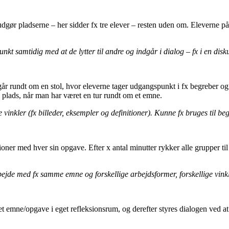
udgør pladserne – her sidder fx tre elever – resten uden om. Eleverne på
unkt samtidig med at de lytter til andre og indgår i dialog – fx i en d
år rundt om en stol, hvor eleverne tager udgangspunkt i fx begreber og 
 plads, når man har været en tur rundt om et emne.
e vinkler (fx billeder, eksempler og definitioner). Kunne fx bruges til b
ner med hver sin opgave. Efter x antal minutter rykker alle grupper til e
arbejde med fx samme emne og forskellige arbejdsformer, forskellige vi
t emne/opgave i eget refleksionsrum, og derefter styres dialogen ved at 