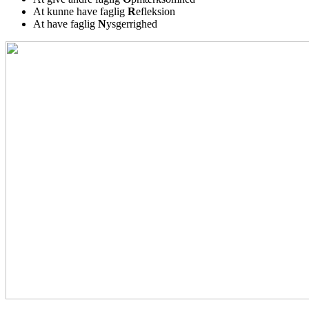
At kunne have faglig
R
efleksion
At have faglig
N
ysgerrighed