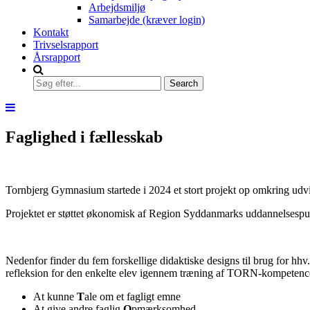
Arbejdsmiljø
Samarbejde (kræver login)
Kontakt
Trivselsrapport
Årsrapport
Faglighed i fællesskab
Tornbjerg Gymnasium startede i 2024 et stort projekt op omkring udvik
Projektet er støttet økonomisk af Region Syddanmarks uddannelsesp
Nedenfor finder du fem forskellige didaktiske designs til brug for hhv.
refleksion for den enkelte elev igennem træning af TORN-kompetenc
At kunne
T
ale om et fagligt emne
At give andre faglig
O
pmærksomhed