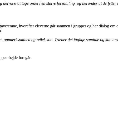
g dernæst at tage ordet i en større forsamling og herunder at de lytter ti
ave/emne, hvorefter eleverne går sammen i grupper og har dialog om opg
m.
n, opmærksomhed og refleksion. Træner det faglige samtale og kan anv
ppearbejde foregår: