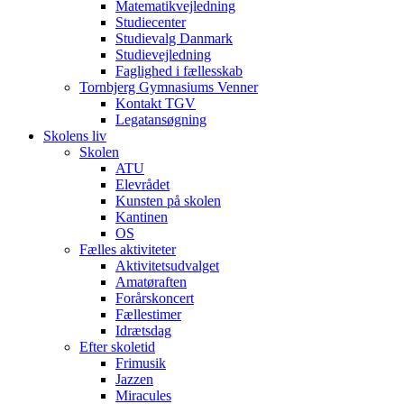
Matematikvejledning
Studiecenter
Studievalg Danmark
Studievejledning
Faglighed i fællesskab
Tornbjerg Gymnasiums Venner
Kontakt TGV
Legatansøgning
Skolens liv
Skolen
ATU
Elevrådet
Kunsten på skolen
Kantinen
OS
Fælles aktiviteter
Aktivitetsudvalget
Amatøraften
Forårskoncert
Fællestimer
Idrætsdag
Efter skoletid
Frimusik
Jazzen
Miracules