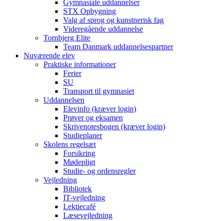
Gymnasiale uddannelser
STX Opbygning
Valg af sprog og kunstnerisk fag
Videregående uddannelse
Tornbjerg Elite
Team Danmark uddannelsespartner
Nuværende elev
Praktiske informationer
Ferier
SU
Transport til gymnasiet
Uddannelsen
Elevinfo (kræver login)
Prøver og eksamen
Skrivenotesbogen (kræver login)
Studieplaner
Skolens regelsæt
Forsikring
Mødepligt
Studie- og ordensregler
Vejledning
Bibliotek
IT-vejledning
Lektiecafé
Læsevejledning