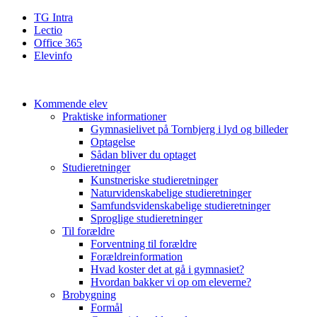
TG Intra
Lectio
Office 365
Elevinfo
Kommende elev
Praktiske informationer
Gymnasielivet på Tornbjerg i lyd og billeder
Optagelse
Sådan bliver du optaget
Studieretninger
Kunstneriske studieretninger
Naturvidenskabelige studieretninger
Samfundsvidenskabelige studieretninger
Sproglige studieretninger
Til forældre
Forventning til forældre
Forældreinformation
Hvad koster det at gå i gymnasiet?
Hvordan bakker vi op om eleverne?
Brobygning
Formål