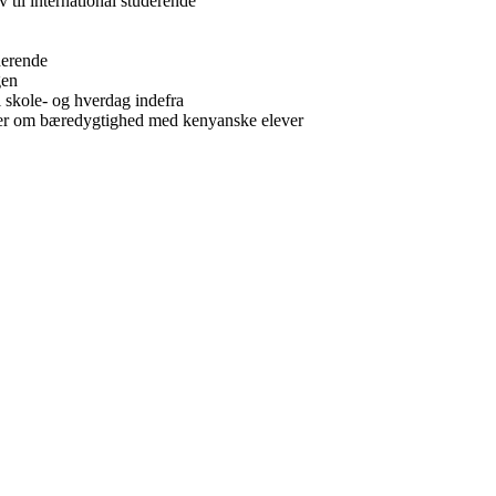
til international studerende
derende
gen
l skole- og hverdag indefra
emer om bæredygtighed med kenyanske elever