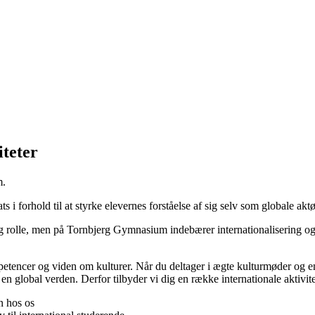
iteter
m.
s i forhold til at styrke elevernes forståelse af sig selv som globale akt
rolle, men på Tornbjerg Gymnasium indebærer internationalisering også 
ncer og viden om kulturer. Når du deltager i ægte kulturmøder og engage
 i en global verden. Derfor tilbyder vi dig en række internationale akti
n hos os