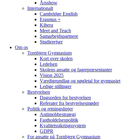
Årsshow
Internationalt
Cambridge English
Erasmus +
Kibera
Meet and Teach
Samarbejdspartnere
Studierejser
Om os
Tornbjerg Gymnasium
Kort over skolen
Ledelsen
Skolens ansatte og fagrepræsentanter
Vision 2025
Værdigrundlag og nøgletal for gymnasiet
Ledige stillinger
Bestyrelsen
Dagsorden for bestyrelsen
Referater fra bestyrelsesmøder
Politik og retningslinjer
Antimobbestrategi
Fastholdelsespolitik
Kvalitetssikringssystem
GDPR
For ansatte på Tornbjerg Gymnasium