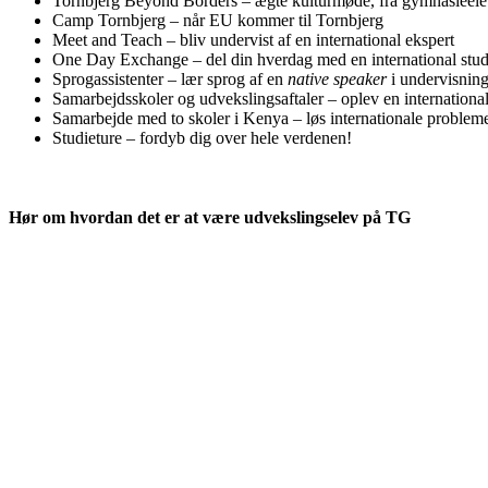
Tornbjerg Beyond Borders – ægte kulturmøde, fra gymnasieelev 
Camp Tornbjerg – når EU kommer til Tornbjerg
Meet and Teach – bliv undervist af en international ekspert
One Day Exchange – del din hverdag med en international stu
Sprogassistenter – lær sprog af en
native
speaker
i undervisnin
Samarbejdsskoler og udvekslingsaftaler – oplev en internationa
Samarbejde med to skoler i Kenya – løs internationale probl
Studieture – fordyb dig over hele verdenen!
Hør om hvordan det er at være udvekslingselev på TG