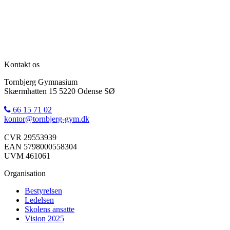
Kontakt os
Tornbjerg Gymnasium
Skærmhatten 15 5220 Odense SØ
66 15 71 02
kontor@tornbjerg-gym.dk
CVR 29553939
EAN 5798000558304
UVM 461061
Organisation
Bestyrelsen
Ledelsen
Skolens ansatte
Vision 2025