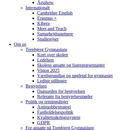
Årsshow
Internationalt
Cambridge English
Erasmus +
Kibera
Meet and Teach
Samarbejdspartnere
Studierejser
Om os
Tornbjerg Gymnasium
Kort over skolen
Ledelsen
Skolens ansatte og fagrepræsentanter
Vision 2025
Værdigrundlag og nøgletal for gymnasiet
Ledige stillinger
Bestyrelsen
Dagsorden for bestyrelsen
Referater fra bestyrelsesmøder
Politik og retningslinjer
Antimobbestrategi
Fastholdelsespolitik
Kvalitetssikringssystem
GDPR
For ansatte på Tornbjerg Gymnasium