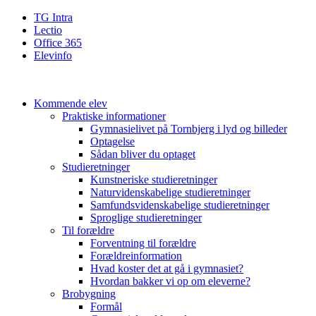
TG Intra
Lectio
Office 365
Elevinfo
Kommende elev
Praktiske informationer
Gymnasielivet på Tornbjerg i lyd og billeder
Optagelse
Sådan bliver du optaget
Studieretninger
Kunstneriske studieretninger
Naturvidenskabelige studieretninger
Samfundsvidenskabelige studieretninger
Sproglige studieretninger
Til forældre
Forventning til forældre
Forældreinformation
Hvad koster det at gå i gymnasiet?
Hvordan bakker vi op om eleverne?
Brobygning
Formål