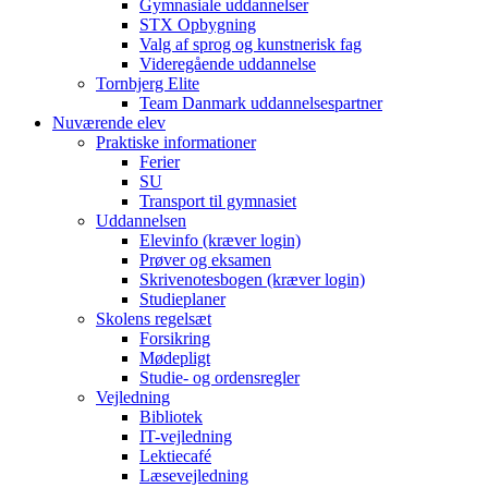
Gymnasiale uddannelser
STX Opbygning
Valg af sprog og kunstnerisk fag
Videregående uddannelse
Tornbjerg Elite
Team Danmark uddannelsespartner
Nuværende elev
Praktiske informationer
Ferier
SU
Transport til gymnasiet
Uddannelsen
Elevinfo (kræver login)
Prøver og eksamen
Skrivenotesbogen (kræver login)
Studieplaner
Skolens regelsæt
Forsikring
Mødepligt
Studie- og ordensregler
Vejledning
Bibliotek
IT-vejledning
Lektiecafé
Læsevejledning