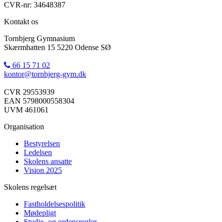
CVR-nr: 34648387
Kontakt os
Tornbjerg Gymnasium
Skærmhatten 15 5220 Odense SØ
66 15 71 02
kontor@tornbjerg-gym.dk
CVR 29553939
EAN 5798000558304
UVM 461061
Organisation
Bestyrelsen
Ledelsen
Skolens ansatte
Vision 2025
Skolens regelsæt
Fastholdelsespolitik
Mødepligt
Studie- og ordensregler