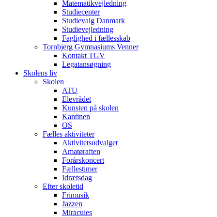
Matematikvejledning
Studiecenter
Studievalg Danmark
Studievejledning
Faglighed i fællesskab
Tornbjerg Gymnasiums Venner
Kontakt TGV
Legatansøgning
Skolens liv
Skolen
ATU
Elevrådet
Kunsten på skolen
Kantinen
OS
Fælles aktiviteter
Aktivitetsudvalget
Amatøraften
Forårskoncert
Fællestimer
Idrætsdag
Efter skoletid
Frimusik
Jazzen
Miracules