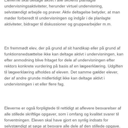
Eleverne skal deltage aktivt i alle skolens planlagte
undervisningsaktiviteter, herunder virtuel undervisning,
selvstændigt arbejde og prøver. Aktiv deltagelse betyder, at man
møder forberedt til undervisningen og indgår i de planlagte
aktiviteter, bidrager til diskussioner og gruppearbejder m.m.
En fremmødt elev, der på grund af sit handikap eller på grund af
funktionsnedsættelse ikke kan deltage aktivt i undervisningen, kan
efter anmodning blive fritaget for dele af undervisningen efter
rektors konkrete vurdering på basis af en lægeerklæring. Udgiften
til lægeerklæring afholdes af eleven. Det samme gælder elever,
der af andre grunde midlertidigt ikke kan deltage aktivt i
undervisningen i et eller flere fag.
Eleverne er også forpligtede til rettidigt at aflevere besvarelser af
alle stillede skriftlige opgaver, som i omfang og kvalitet svarer til
forventningen. Eleven skal have gjort en synlig indsats for
selvstændigt at søge at besvare alle dele af den stillede opgave.