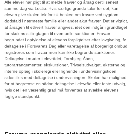
Alle elever har pligt til at melde fravær og årsag dertil senest
samme dag via Lectio. Hvis særlige grunde taler for det, kan
eleven give skolen telefonisk besked om fravær ved sygdom,
dødsfald i nærmeste familie eller andet akut fravær. Det er vigtigt,
at årsagen til ethvert fravær angives, idet den indgår i grundlaget
for skolens stillingtagen til eventuelle sanktioner. Fravær
begrundet i opfyldelse af elevens forpligtelser efter lovgivning, fx
deltagelse i Forsvarets Dag eller varetagelse af borgerligt ombud,
registreres som fravær men kan ikke begrunde sanktioner.
Deltagelse i møder i elevrådet, Tornbjerg Åben,
tutorarrangementer, ekskursioner, Trivselsudvalget, eksterne og
interne oplæg i skoleregi eller lignende i undervisningstiden
sidestilles med deltagelse i undervisningen. Skolen har mulighed
for at begrænse en sådan deltagelse i elevråd eller faste udvalg,
hvis det i en væsentlig grad må forventes at svække elevens
faglige standpunkt.