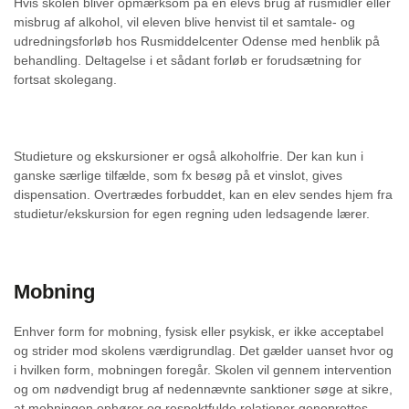
Hvis skolen bliver opmærksom på en elevs brug af rusmidler eller
misbrug af alkohol, vil eleven blive henvist til et samtale- og
udredningsforløb hos Rusmiddelcenter Odense med henblik på
behandling. Deltagelse i et sådant forløb er forudsætning for
fortsat skolegang.
Studieture og ekskursioner er også alkoholfrie. Der kan kun i
ganske særlige tilfælde, som fx besøg på et vinslot, gives
dispensation. Overtrædes forbuddet, kan en elev sendes hjem fra
studietur/ekskursion for egen regning uden ledsagende lærer.
Mobning
Enhver form for mobning, fysisk eller psykisk, er ikke acceptabel
og strider mod skolens værdigrundlag. Det gælder uanset hvor og
i hvilken form, mobningen foregår. Skolen vil gennem intervention
og om nødvendigt brug af nedennævnte sanktioner søge at sikre,
at mobningen ophører og respektfulde relationer genoprettes.