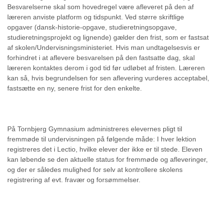
Besvarelserne skal som hovedregel være afleveret på den af
læreren anviste platform og tidspunkt. Ved større skriftlige
opgaver (dansk-historie-opgave, studieretningsopgave,
studieretningsprojekt og lignende) gælder den frist, som er fastsat
af skolen/Undervisningsministeriet. Hvis man undtagelsesvis er
forhindret i at aflevere besvarelsen på den fastsatte dag, skal
læreren kontaktes derom i god tid før udløbet af fristen. Læreren
kan så, hvis begrundelsen for sen aflevering vurderes acceptabel,
fastsætte en ny, senere frist for den enkelte.
På Tornbjerg Gymnasium administreres elevernes pligt til
fremmøde til undervisningen på følgende måde: I hver lektion
registreres det i Lectio, hvilke elever der ikke er til stede. Eleven
kan løbende se den aktuelle status for fremmøde og afleveringer,
og der er således mulighed for selv at kontrollere skolens
registrering af evt. fravær og forsømmelser.