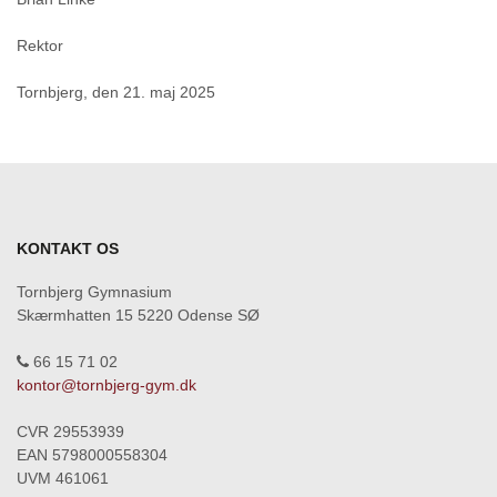
Rektor
Tornbjerg, den 21. maj 2025
KONTAKT OS
Tornbjerg Gymnasium
Skærmhatten 15 5220 Odense SØ
66 15 71 02
kontor@tornbjerg-gym.dk
CVR 29553939
EAN 5798000558304
UVM 461061