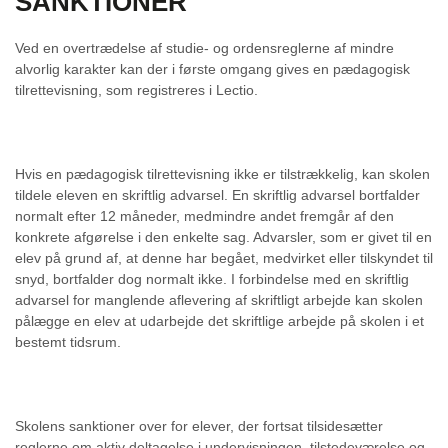
SANKTIONER
Ved en overtrædelse af studie- og ordensreglerne af mindre
alvorlig karakter kan der i første omgang gives en pædagogisk
tilrettevisning, som registreres i Lectio.
Hvis en pædagogisk tilrettevisning ikke er tilstrækkelig, kan skolen
tildele eleven en skriftlig advarsel. En skriftlig advarsel bortfalder
normalt efter 12 måneder, medmindre andet fremgår af den
konkrete afgørelse i den enkelte sag. Advarsler, som er givet til en
elev på grund af, at denne har begået, medvirket eller tilskyndet til
snyd, bortfalder dog normalt ikke. I forbindelse med en skriftlig
advarsel for manglende aflevering af skriftligt arbejde kan skolen
pålægge en elev at udarbejde det skriftlige arbejde på skolen i et
bestemt tidsrum.
Skolens sanktioner over for elever, der fortsat tilsidesætter
reglerne om aktiv deltagelse i undervisningen, tilstedeværelse og