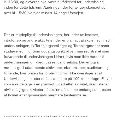
kl. 16:30, og eleverne skal være til rådighed for undervisning
inden for dette tidsrum. Ændringer, der forlænger skemaet ud
over kl. 15:30, varsles mindst 14 dage i forvejen.
Der er mødepligt til undervisningen, herunder fællestimer,
introforløb og andre aktiviteter, der er planlagt af skolen som led i
undervisningen, fx Tornbjergsamlinger og Tornbjergmøder samt
studievejledning. Som udgangspunkt bliver man registreret som
fraværende til undervisningen i idræt, hvis man ikke møder til
undervisningen omklædt passende idrætstøj. Der er også
mødepligt til udadrettede aktiviteter, ekskursioner, studieture og
lignende, hvis prisen for forplejning mv. ikke overstiger et af
Undervisningsministeriet fastsat beløb på 100 kr. pr. døgn. Elever,
som ikke deltager i en planlagt, udadrettet aktivitet, skal i stedet
afvikle faglige aktiviteter på skolen af samme omfang som resten
af holdet efter gymnasiets nærmere bestemmelse.