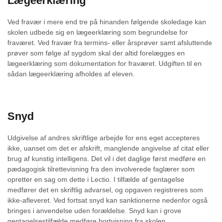
Lægeerklæring
Ved fravær i mere end tre på hinanden følgende skoledage kan
skolen udbede sig en lægeerklæring som begrundelse for
fraværet. Ved fravær fra termins- eller årsprøver samt afsluttende
prøver som følge af sygdom skal der altid forelægges en
lægeerklæring som dokumentation for fraværet. Udgiften til en
sådan lægeerklæring afholdes af eleven.
Snyd
Udgivelse af andres skriftlige arbejde for ens eget accepteres
ikke, uanset om det er afskrift, manglende angivelse af citat eller
brug af kunstig intelligens. Det vil i det daglige først medføre en
pædagogisk tilrettevisning fra den involverede faglærer som
opretter en sag om dette i Lectio. I tilfælde af gentagelse
medfører det en skriftlig advarsel, og opgaven registreres som
ikke-afleveret. Ved fortsat snyd kan sanktionerne nedenfor også
bringes i anvendelse uden forældelse. Snyd kan i grove
gentagelsestilfælde medføre bortvisning fra skolen.