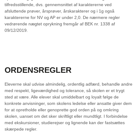
tilfredsstillende, dvs. gennemsnittet af karaktererne ved
afsluttende prøver, årsprøver, årskarakterer og i 1g også
karaktererne for NV og AP er under 2,0. De nærmere regler
vedrørende nægtet oprykning fremgår af BEK nr. 1338 af
09/12/2019.
ORDENSREGLER
Eleverne skal udvise almindelig, ordentlig adfærd, behandle andre
med respekt, ligeværdighed og tolerance, så skolen er et trygt
sted at være. Alle elever skal umiddelbart og loyalt følge de
konkrete anvisninger, som skolens ledelse eller ansatte giver dem
for at opretholde eller genoprette god orden på og omkring
skolen, uanset om det sker skriftligt eller mundtligt. I forbindelse
med ekskursioner, studierejser og lignende kan der fastsættes
skærpede regler.