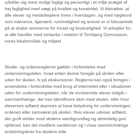
udvikler sig mest muligt fagligt og personligt i et miljø præget af
høj faglighed med vægt på kvalitet og kreativitet. Vi tilstræber, at
alle elever og medarbejdere trives i hverdagen, og med nøgleord
som tolerance, ligeværd, rummelighed og ansvar er vi fokuserede
på at skabe rammerne for trivsel og livsduelighed. Vi arbejder for,
at alle handler med omtanke i relation til Tornbjerg Gymnasium,
vores lokalområde og miljøet.
Studie- og ordensreglerne gælder i forbindelse med
undervisningstiden, hvad enten denne foregår på skolen eller
uden for skolen, fx på ekskursioner. Reglerne kan også bringes i
anvendelse i forbindelse med brug af internettet eller i situationer
uden for undervisningstiden, når de involverede elever indgår i
sammenhænge, der kan identificere dem med skolen, eller hvor
elevernes adfærd skønnes at have betydning for undervisningen,
ordenen eller samværet på skolen. Hvis elever udviser adfærd,
der groft strider mod skolens værdigrundlag og almindelig god
opførsel, kan det medføre sanktioner og i visse sammenhænge
erstatningskrav fra skolens side.