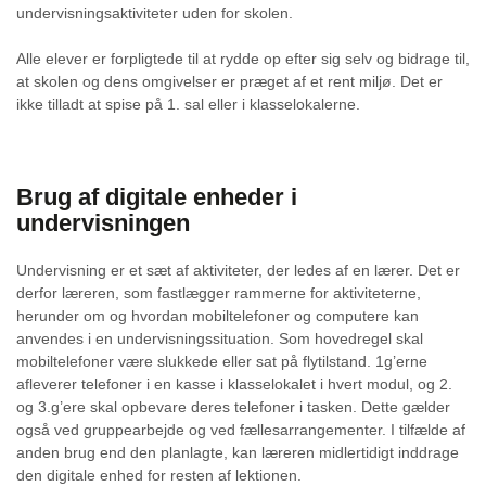
undervisningsaktiviteter uden for skolen.
Alle elever er forpligtede til at rydde op efter sig selv og bidrage til,
at skolen og dens omgivelser er præget af et rent miljø. Det er
ikke tilladt at spise på 1. sal eller i klasselokalerne.
Brug af digitale enheder i
undervisningen
Undervisning er et sæt af aktiviteter, der ledes af en lærer. Det er
derfor læreren, som fastlægger rammerne for aktiviteterne,
herunder om og hvordan mobiltelefoner og computere kan
anvendes i en undervisningssituation. Som hovedregel skal
mobiltelefoner være slukkede eller sat på flytilstand. 1g’erne
afleverer telefoner i en kasse i klasselokalet i hvert modul, og 2.
og 3.g’ere skal opbevare deres telefoner i tasken. Dette gælder
også ved gruppearbejde og ved fællesarrangementer. I tilfælde af
anden brug end den planlagte, kan læreren midlertidigt inddrage
den digitale enhed for resten af lektionen.