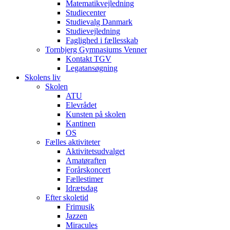
Matematikvejledning
Studiecenter
Studievalg Danmark
Studievejledning
Faglighed i fællesskab
Tornbjerg Gymnasiums Venner
Kontakt TGV
Legatansøgning
Skolens liv
Skolen
ATU
Elevrådet
Kunsten på skolen
Kantinen
OS
Fælles aktiviteter
Aktivitetsudvalget
Amatøraften
Forårskoncert
Fællestimer
Idrætsdag
Efter skoletid
Frimusik
Jazzen
Miracules