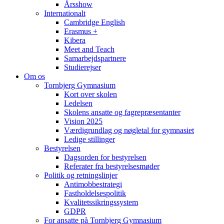
Årsshow
Internationalt
Cambridge English
Erasmus +
Kibera
Meet and Teach
Samarbejdspartnere
Studierejser
Om os
Tornbjerg Gymnasium
Kort over skolen
Ledelsen
Skolens ansatte og fagrepræsentanter
Vision 2025
Værdigrundlag og nøgletal for gymnasiet
Ledige stillinger
Bestyrelsen
Dagsorden for bestyrelsen
Referater fra bestyrelsesmøder
Politik og retningslinjer
Antimobbestrategi
Fastholdelsespolitik
Kvalitetssikringssystem
GDPR
For ansatte på Tornbjerg Gymnasium