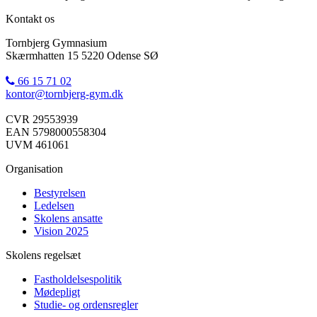
Kontakt os
Tornbjerg Gymnasium
Skærmhatten 15 5220 Odense SØ
66 15 71 02
kontor@tornbjerg-gym.dk
CVR 29553939
EAN 5798000558304
UVM 461061
Organisation
Bestyrelsen
Ledelsen
Skolens ansatte
Vision 2025
Skolens regelsæt
Fastholdelsespolitik
Mødepligt
Studie- og ordensregler