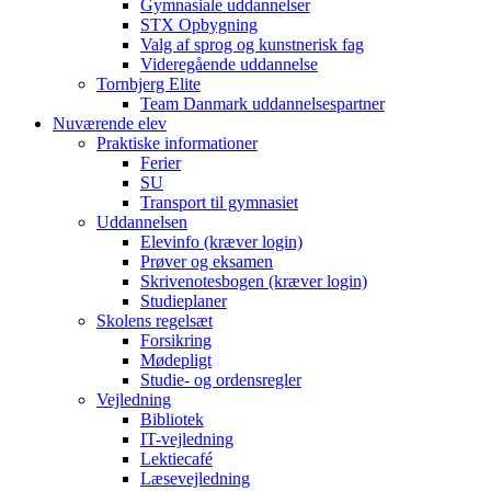
Gymnasiale uddannelser
STX Opbygning
Valg af sprog og kunstnerisk fag
Videregående uddannelse
Tornbjerg Elite
Team Danmark uddannelsespartner
Nuværende elev
Praktiske informationer
Ferier
SU
Transport til gymnasiet
Uddannelsen
Elevinfo (kræver login)
Prøver og eksamen
Skrivenotesbogen (kræver login)
Studieplaner
Skolens regelsæt
Forsikring
Mødepligt
Studie- og ordensregler
Vejledning
Bibliotek
IT-vejledning
Lektiecafé
Læsevejledning