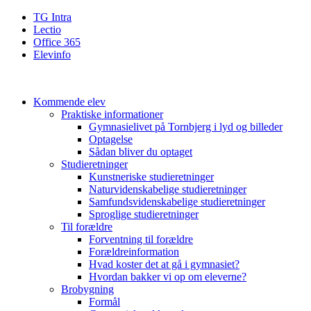
TG Intra
Lectio
Office 365
Elevinfo
Kommende elev
Praktiske informationer
Gymnasielivet på Tornbjerg i lyd og billeder
Optagelse
Sådan bliver du optaget
Studieretninger
Kunstneriske studieretninger
Naturvidenskabelige studieretninger
Samfundsvidenskabelige studieretninger
Sproglige studieretninger
Til forældre
Forventning til forældre
Forældreinformation
Hvad koster det at gå i gymnasiet?
Hvordan bakker vi op om eleverne?
Brobygning
Formål