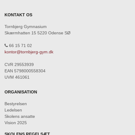
KONTAKT OS
Tornbjerg Gymnasium
Skærmhatten 15 5220 Odense SØ
66 15 71 02
kontor@tornbjerg-gym.dk
CVR 29553939
EAN 5798000558304
UVM 461061
ORGANISATION
Bestyrelsen
Ledelsen
Skolens ansatte
Vision 2025
SKOLENS REGELSÆT