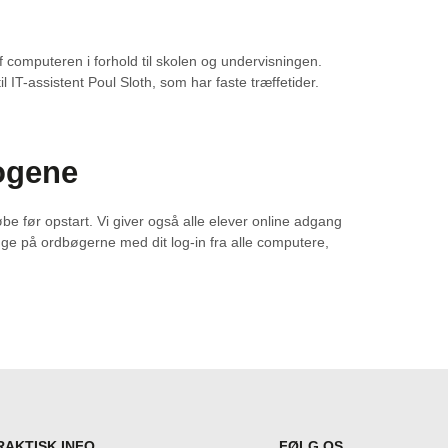
f computeren i forhold til skolen og undervisningen.
 IT-assistent Poul Sloth, som har faste træffetider.
rogene
be før opstart. Vi giver også alle elever online adgang
ogge på ordbøgerne med dit log-in fra alle computere,
RAKTISK INFO
FØLG OS