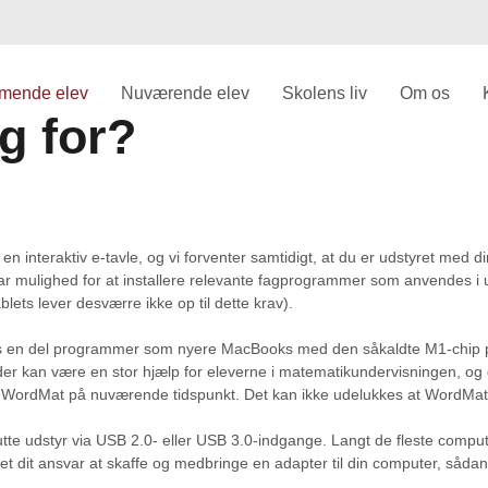
mende elev
Nuværende elev
Skolens liv
Om os
g for?
 en interaktiv e-tavle, og vi forventer samtidigt, at du er udstyret me
ar mulighed for at installere relevante fagprogrammer som anvendes i
ets lever desværre ikke op til dette krav).
s en del programmer som nyere MacBooks med den såkaldte M1-chip 
der kan være en stor hjælp for eleverne i matematikundervisningen, o
te WordMat på nuværende tidspunkt. Det kan ikke udelukkes at WordMa
lutte udstyr via USB 2.0- eller USB 3.0-indgange. Langt de fleste com
 dit ansvar at skaffe og medbringe en adapter til din computer, sådan a