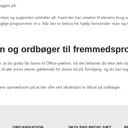
logges på.
tere og supporten omfatter alt, hvad der har relation til elevens brug a
 faglige programmer m.v. Når der er behov for hjælp henvender man sig til
en og ordbøger til fremmedsp
t du gratis får licens til Office-pakken, så det behøver du ikke selv kø
s til alle vores elever gældende for deres tid på Tornbjerg, og du kan l
være opmærksom på at der ofte ved skolestart er tilbud på ordbøger.
ORGANISATION
SKOLENS REGELSÆT
P