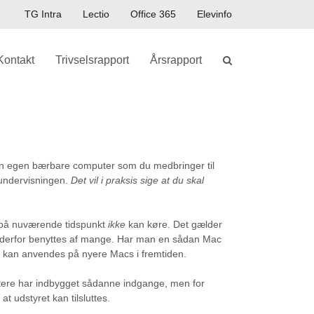
TG Intra
Lectio
Office 365
Elevinfo
Kontakt
Trivselsrapport
Årsrapport
d din egen bærbare computer som du medbringer til
 undervisningen.
Det vil i praksis sige at du skal
på nuværende tidspunkt
ikke
kan køre. Det gælder
g derfor benyttes af mange. Har man en sådan Mac
t kan anvendes på nyere Macs i fremtiden.
putere har indbygget sådanne indgange, men for
t udstyret kan tilsluttes.