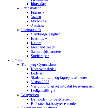
Idrætsdag
Efter skoletid
Frimusik
Jazzen
Miracules
Årsshow
Internationalt
Cambridge English
Erasmus +
Kibera
Meet and Teach
Samarbejdspartnere
Studierejser
Om os
Tornbjerg Gymnasium
Kort over skolen
Ledelsen
Skolens ansatte og fagrepræsentanter
Vision 2025
Værdigrundlag og nøgletal for gymnasiet
Ledige stillinger
Bestyrelsen
Dagsorden for bestyrelsen
Referater fra bestyrelsesmøder
Politik og retningslinjer