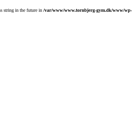
s string in the future in
/var/www/www.tornbjerg-gym.dk/www/wp-co