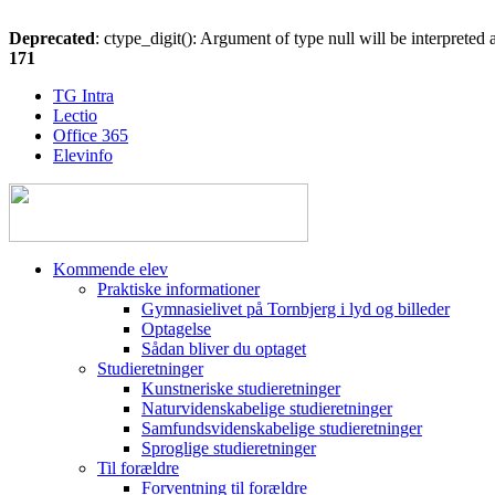
Deprecated
: ctype_digit(): Argument of type null will be interpreted a
171
TG Intra
Lectio
Office 365
Elevinfo
Kommende elev
Praktiske informationer
Gymnasielivet på Tornbjerg i lyd og billeder
Optagelse
Sådan bliver du optaget
Studieretninger
Kunstneriske studieretninger
Naturvidenskabelige studieretninger
Samfundsvidenskabelige studieretninger
Sproglige studieretninger
Til forældre
Forventning til forældre