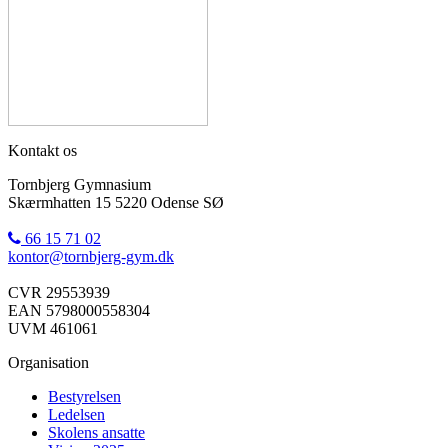
Kontakt os
Tornbjerg Gymnasium
Skærmhatten 15 5220 Odense SØ
66 15 71 02
kontor@tornbjerg-gym.dk
CVR 29553939
EAN 5798000558304
UVM 461061
Organisation
Bestyrelsen
Ledelsen
Skolens ansatte