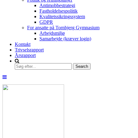
Antimobbestrategi
Fastholdelsespolitik
Kvalitetssikringssystem
GDPR
For ansatte på Tornbjerg Gymnasium
Arbejdsmiljø
Samarbejde (kræver login)
Kontakt
Trivselsrapport
Årsrapport