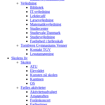
Vejledning
Bibliotek
IT-vejledning
Lektiecafé
Læsevejledning
Matematikvejledning
Studiecenter
Studievalg Danmark
Studievejledning
Faglighed i fællesskab
Tornbjerg Gymnasiums Venner
Kontakt TGV
Legatansøgning
Skolens liv
Skolen
ATU
Elevrådet
Kunsten på skolen
Kantinen
OS
Fælles aktiviteter
Aktivitetsudvalget
Amatøraften
Forårskoncert
Fællestimer