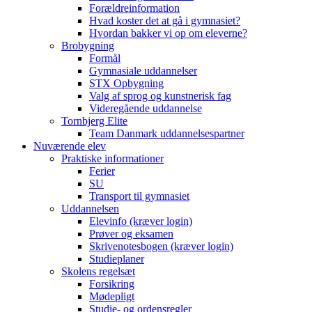
Forældreinformation
Hvad koster det at gå i gymnasiet?
Hvordan bakker vi op om eleverne?
Brobygning
Formål
Gymnasiale uddannelser
STX Opbygning
Valg af sprog og kunstnerisk fag
Videregående uddannelse
Tornbjerg Elite
Team Danmark uddannelsespartner
Nuværende elev
Praktiske informationer
Ferier
SU
Transport til gymnasiet
Uddannelsen
Elevinfo (kræver login)
Prøver og eksamen
Skrivenotesbogen (kræver login)
Studieplaner
Skolens regelsæt
Forsikring
Mødepligt
Studie- og ordensregler