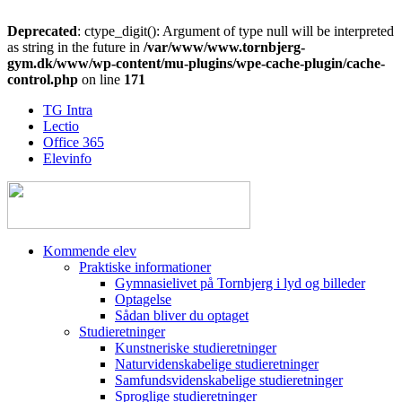
Deprecated
: ctype_digit(): Argument of type null will be interpreted
as string in the future in
/var/www/www.tornbjerg-
gym.dk/www/wp-content/mu-plugins/wpe-cache-plugin/cache-
control.php
on line
171
TG Intra
Lectio
Office 365
Elevinfo
Kommende elev
Praktiske informationer
Gymnasielivet på Tornbjerg i lyd og billeder
Optagelse
Sådan bliver du optaget
Studieretninger
Kunstneriske studieretninger
Naturvidenskabelige studieretninger
Samfundsvidenskabelige studieretninger
Sproglige studieretninger