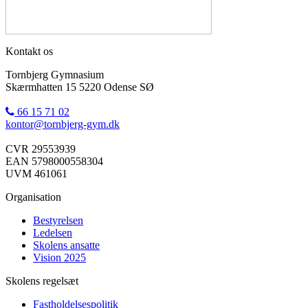
Kontakt os
Tornbjerg Gymnasium
Skærmhatten 15 5220 Odense SØ
66 15 71 02
kontor@tornbjerg-gym.dk
CVR 29553939
EAN 5798000558304
UVM 461061
Organisation
Bestyrelsen
Ledelsen
Skolens ansatte
Vision 2025
Skolens regelsæt
Fastholdelsespolitik