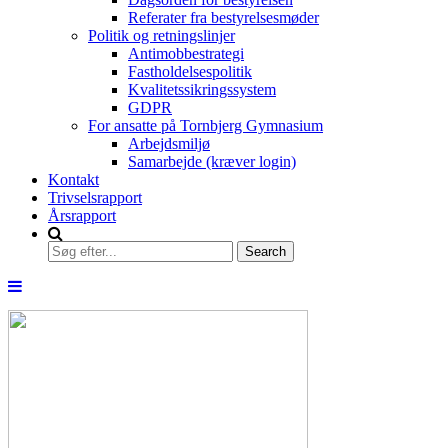
Referater fra bestyrelsesmøder
Politik og retningslinjer
Antimobbestrategi
Fastholdelsespolitik
Kvalitetssikringssystem
GDPR
For ansatte på Tornbjerg Gymnasium
Arbejdsmiljø
Samarbejde (kræver login)
Kontakt
Trivselsrapport
Årsrapport