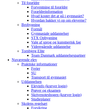
Til forældre
Forventning til forældre
Forældreinformation
Hvad koster det at gå i gymnasiet?
Hvordan bakker vi op om eleverne?
Brobygning
Formål
Gymnasiale uddannelser
STX Opbygning
Valg af sprog og kunstnerisk fag
Videregående uddannelse
Tornbjerg Elite
Team Danmark uddannelsespartner
Nuværende elev
Praktiske informationer
Ferier
SU
Transport til gymnasiet
Uddannelsen
Elevinfo (kræver login)
Prøver og eksamen
Skrivenotesbogen (kræver login)
Studieplaner
Skolens regelsæt
Forsikring