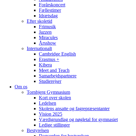
Forårskoncert
Fællestimer
Idrætsdag
Efter skoletid
Frimusik
Jazzen
Miracules
Årsshow
Internationalt
Cambridge English
Erasmus +
Kibera
Meet and Teach
Samarbejdspartnere
Studierejser
Om os
Tornbjerg Gymnasium
Kort over skolen
Ledelsen
Skolens ansatte og fagrepræsentanter
Vision 2025
Værdigrundlag og nøgletal for gymnasiet
Ledige stillinger
Bestyrelsen
Dagsorden for bestyrelsen