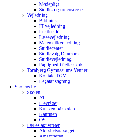
Mødepligt
Studie- og ordensregler
Vejledning
Bibliotek
IT-vejledning
Lektiecafé
Læsevejledning
Matematikvejledning
Studiecenter
Studievalg Danmark
Studievejledning
Faglighed i fællesskab
Tornbjerg Gymnasiums Venner
Kontakt TGV
Legatansøgning
Skolens liv
Skolen
ATU
Elevrådet
Kunsten på skolen
Kantinen
OS
Fælles aktiviteter
Aktivitetsudvalget
Amatøraften